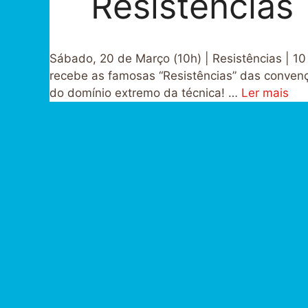
Resistências
Sábado, 20 de Março (10h) | Resistências | 
recebe as famosas “Resistências” das convenç
do domínio extremo da técnica! …
Ler mais