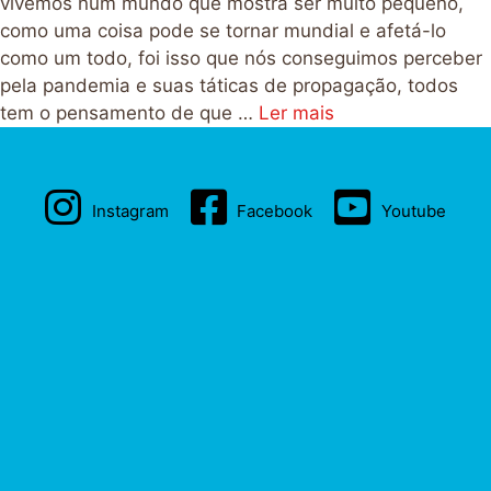
vivemos num mundo que mostra ser muito pequeno,
como uma coisa pode se tornar mundial e afetá-lo
como um todo, foi isso que nós conseguimos perceber
pela pandemia e suas táticas de propagação, todos
tem o pensamento de que …
Ler mais
Instagram
Facebook
Youtube