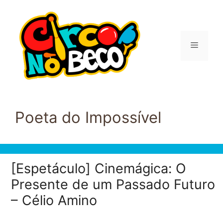
Pular
para
o
conteúdo
Menu
Poeta do Impossível
[Espetáculo] Cinemágica: O
Presente de um Passado Futuro
– Célio Amino