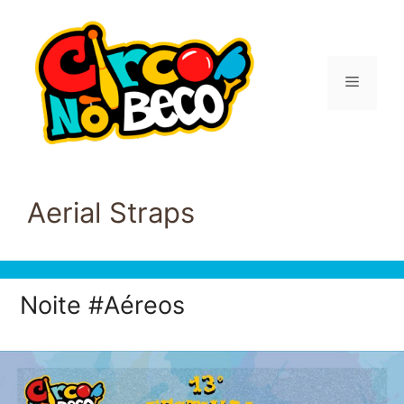
Pular
para
o
conteúdo
Menu
Aerial Straps
Noite #Aéreos