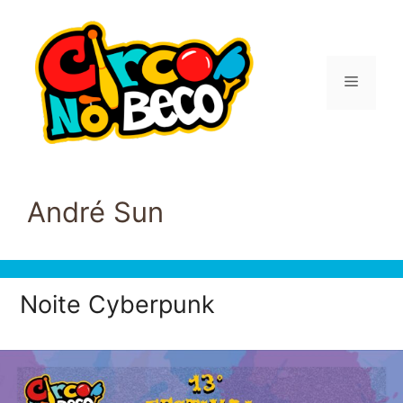
Pular
para
o
conteúdo
Menu
André Sun
Noite Cyberpunk