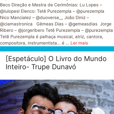
Beco Direção e Mestra de Cerimônias: Lu Lopes –
@lulopesl Elenco: Tetê Purezempla – @purezempla
Nico Mancialez – @duoverse__ João Diniz –
@ciamastronica Gêmeas Dias – @gemeasdias Jorge
Ribero – @jorgeribero Tetê Purezempla – @purezempla
Tetê Purezempla é palhaça musical, atriz, cantora,
compositora, instrumentista… é …
Ler mais
[Espetáculo] O Livro do Mundo
Inteiro- Trupe Dunavó