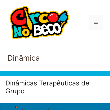
Pular
para
o
conteúdo
Menu
Dinâmica
Dinâmicas Terapêuticas de
Grupo