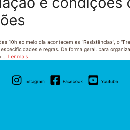
iação e condições 
ções
s 10h ao meio dia acontecem as “Resistências”, o “Fre
specificidades e regras. De forma geral, para organiza
ão …
Ler mais
Instagram
Facebook
Youtube