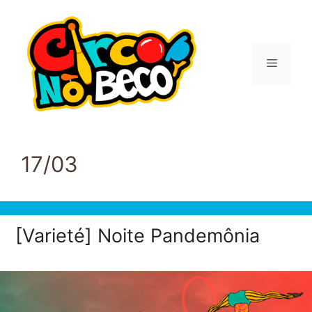
Pular
para
o
conteúdo
Menu
17/03
[Varieté] Noite Pandemônia