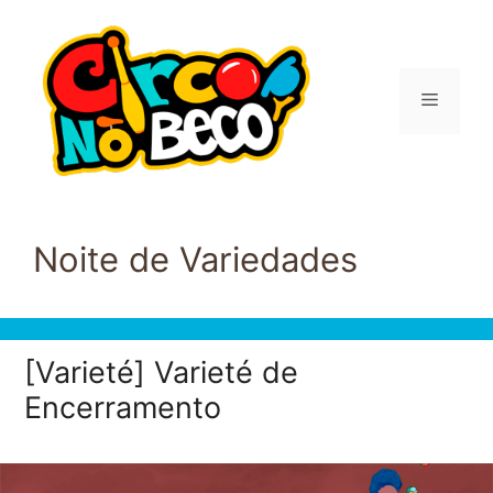
Pular
para
o
conteúdo
Menu
Noite de Variedades
[Varieté] Varieté de
Encerramento