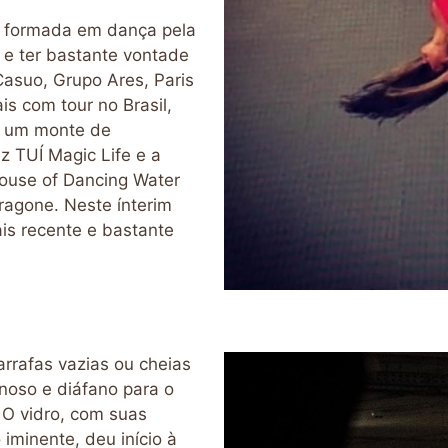
a, formada em dança pela
o e ter bastante vontade
Casuo, Grupo Ares, Paris
ais com tour no Brasil,
, um monte de
z TUÍ Magic Life e a
House of Dancing Water
ragone. Neste ínterim
ais recente e bastante
arrafas vazias ou cheias
noso e diáfano para o
 O vidro, com suas
 iminente, deu início à