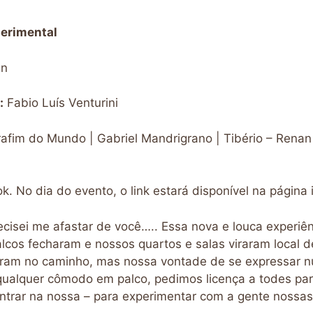
perimental
in
:
Fabio Luís Venturini
erafim do Mundo | Gabriel Mandrigrano | Tibério – Renan
. No dia do evento, o link estará disponível na página i
ecisei me afastar de você….. Essa nova e louca experi
alcos fecharam e nossos quartos e salas viraram local d
deram no caminho, mas nossa vontade de se expressar 
qualquer cômodo em palco, pedimos licença a todes pa
ntrar na nossa – para experimentar com a gente nossa