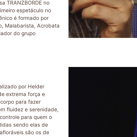
uisa TRANZBORDE no
imeiro espetáculo no
cênico é formado por
o, Malabarista, Acrobata
riador do grupo
ealizado por Helder
de extrema força e
corpo para fazer
m fluidez e serenidade,
controle para quem o
tidas sendo elas de
afloráveis são os de