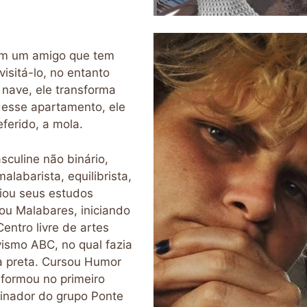
em um amigo que tem
isitá-lo, no entanto
nave, ele transforma
esse apartamento, ele
eferido, a mola.
culine não binário,
alabarista, equilibrista,
iciou seus estudos
ou Malabares, iniciando
Centro livre de artes
vismo ABC, no qual fazia
a preta. Cursou Humor
 formou no primeiro
inador do grupo Ponte