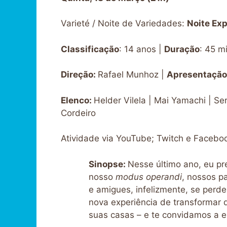
Varieté / Noite de Variedades:
Noite Ex
Classificação
: 14 anos |
Duração
: 45 m
Direção:
Rafael Munhoz |
Apresentação
Elenco:
Helder Vilela | Mai Yamachi | S
Cordeiro
Atividade via YouTube; Twitch e Facebook
Sinopse:
Nesse último ano, eu pr
nosso
modus operandi
, nossos p
e amigues, infelizmente, se per
nova experiência de transformar 
suas casas – e te convidamos a e