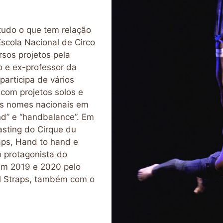
tudo o que tem relação
scola Nacional de Circo
rsos projetos pela
no e ex-professor da
participa de vários
s com projetos solos e
is nomes nacionais em
d” e “handbalance”. Em
asting do Cirque du
aps, Hand to hand e
o protagonista do
m 2019 e 2020 pelo
l Straps, também com o