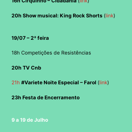
16h Cirquinho – Cidadania
(
link
)
20h Show musical: King Rock Shorts
(
link
)
19/07 – 2ª feira
18h Competições de Resistências
20h TV Cnb
21h
#Variete Noite Especial – Farol
(
link
)
23h Festa de Encerramento
9 a 19 de Julho