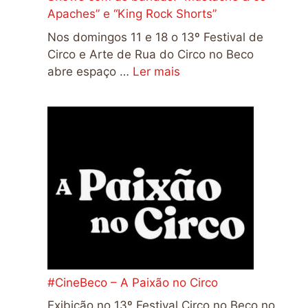
Apaches” e “King Rock Shorts”
Nos domingos 11 e 18 o 13º Festival de
Circo e Arte de Rua do Circo no Beco
abre espaço …
Ler mais
#CineBeco – A Paixão no Circo
Exibição no 13º Festival Circo no Beco no