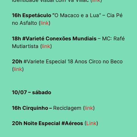
16h Espetáculo “
O Macaco e a Lua” – Cia Pé
no Asfalto (
link
)
18h #Varieté Conexões Mundiais
– MC: Rafé
Mutiartista (
link
)
20h
#Variete Especial 18 Anos Circo no Beco
(
link
)
10/07 – sábado
16h Cirquinho –
Reciclagem (
link
)
20h Noite Especial #Aéreos
(
Link
)