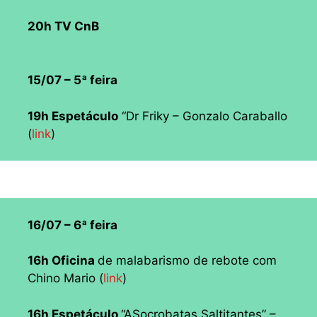
20h TV CnB
15/07 – 5ª feira
19h Espetáculo
“Dr Friky – Gonzalo Caraballo
(
link
)
16/07 – 6ª feira
16h Oficina
de malabarismo de rebote com
Chino Mario (
link
)
16h Espetáculo
“ASocrobatas Saltitantes” –