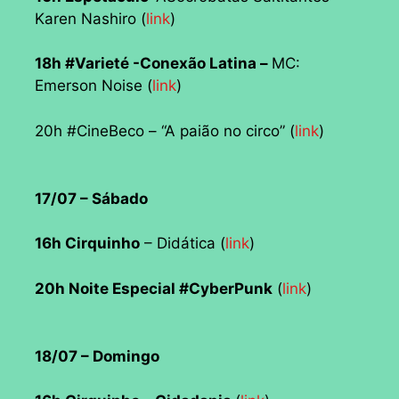
Karen Nashiro (
link
)
18h #Varieté -Conexão Latina –
MC:
Emerson Noise (
link
)
20h #CineBeco – “A paião no circo” (
link
)
17/07 – Sábado
16h Cirquinho
– Didática (
link
)
20h Noite Especial #CyberPunk
(
link
)
18/07 – Domingo