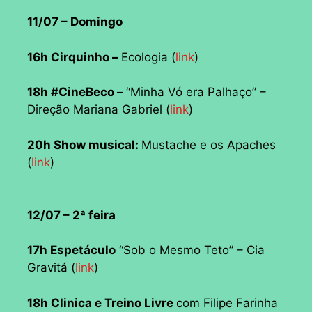
11/07 – Domingo
16h Cirquinho –
Ecologia (
link
)
18h #CineBeco –
“Minha Vó era Palhaço” –
Direção Mariana Gabriel (
link
)
20h Show musical:
Mustache e os Apaches
(
link
)
12/07 – 2ª feira
17h Espetáculo
“Sob o Mesmo Teto” – Cia
Gravitá (
link
)
18h Clinica e Treino Livre
com Filipe Farinha