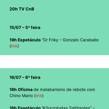
20h TV CnB
15/07 – 5ª feira
19h Espetáculo
“Dr Friky – Gonzalo Caraballo
(
link
)
16/07 – 6ª feira
16h Oficina
de malabarismo de rebote com
Chino Mario (
link
)
16h Espetáculo
“ASocrobatas Saltitantes” –