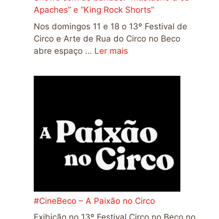
Apaches” e “King Rock Shorts”
Nos domingos 11 e 18 o 13º Festival de
Circo e Arte de Rua do Circo no Beco
abre espaço …
Ler mais
#CineBeco – A Paixão no Circo
Exibição no 13º Festival Circo no Beco no