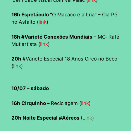
16h Espetáculo “
O Macaco e a Lua” – Cia Pé
no Asfalto (
link
)
18h #Varieté Conexões Mundiais
– MC: Rafé
Mutiartista (
link
)
20h
#Variete Especial 18 Anos Circo no Beco
(
link
)
10/07 – sábado
16h Cirquinho –
Reciclagem (
link
)
20h Noite Especial #Aéreos
(
Link
)