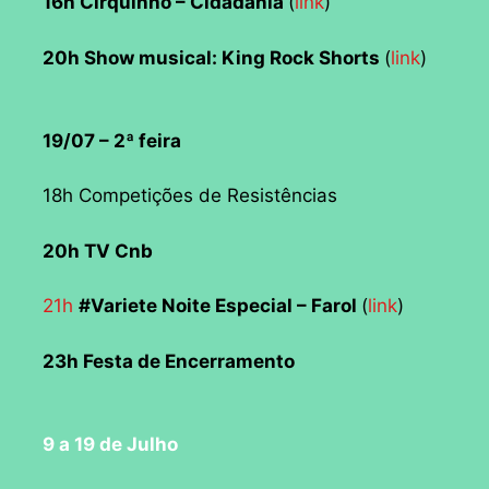
16h Cirquinho – Cidadania
(
link
)
20h Show musical: King Rock Shorts
(
link
)
19/07 – 2ª feira
18h Competições de Resistências
20h TV Cnb
21h
#Variete Noite Especial – Farol
(
link
)
23h Festa de Encerramento
9 a 19 de Julho