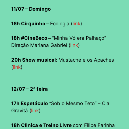
11/07 – Domingo
16h Cirquinho –
Ecologia (
link
)
18h #CineBeco –
“Minha Vó era Palhaço” –
Direção Mariana Gabriel (
link
)
20h Show musical:
Mustache e os Apaches
(
link
)
12/07 – 2ª feira
17h Espetáculo
“Sob o Mesmo Teto” – Cia
Gravitá (
link
)
18h Clinica e Treino Livre
com Filipe Farinha