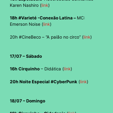
Karen Nashiro (
link
)
18h #Varieté -Conexão Latina –
MC:
Emerson Noise (
link
)
20h #CineBeco – “A paião no circo” (
link
)
17/07 – Sábado
16h Cirquinho
– Didática (
link
)
20h Noite Especial #CyberPunk
(
link
)
18/07 – Domingo